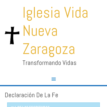
Skip
Main
Iglesia Vida
to
Menu
content
Nueva
Zaragoza
Transformando Vidas
Declaración De La Fe